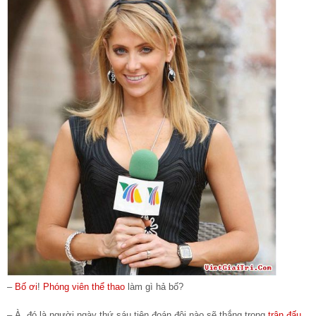
–
Bố ơi
!
Phóng viên
thể thao
làm gì hả bố?
– À, đó là người ngày thứ sáu tiên đoán đội nào sẽ thắng trong
trận đấu