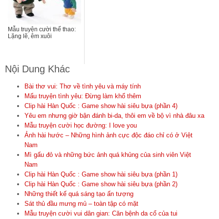
Mẫu truyện cười thể thao:
Lặng lẽ, êm xuôi
Nội Dung Khác
Bài thơ vui: Thơ về tình yêu và máy tính
Mấu truyện tình yêu: Đừng làm khổ thêm
Clip hài Hàn Quốc : Game show hài siêu bựa (phần 4)
Yêu em nhưng giờ bận đánh bi-da, thôi em về bộ vì nhà đâu xa
Mẫu truyện cười học đường: I love you
Ảnh hài hước – Những hình ảnh cực độc đáo chỉ có ở Việt
Nam
Mì gấu đỏ và những bức ảnh quá khủng của sinh viên Việt
Nam
Clip hài Hàn Quốc : Game show hài siêu bựa (phần 1)
Clip hài Hàn Quốc : Game show hài siêu bựa (phần 2)
Những thiết kế quá sáng tạo ấn tượng
Sát thủ đầu mưng mủ – toàn tập có mặt
Mẫu truyện cười vui dân gian: Căn bệnh da cổ của tui