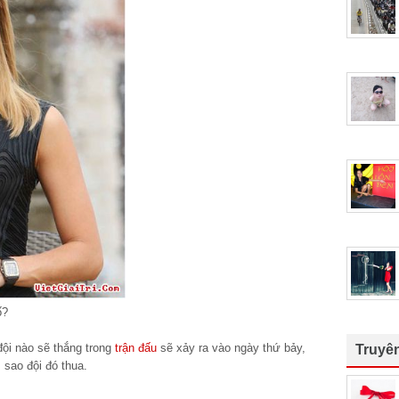
ố?
đội nào sẽ thắng trong
trận đấu
sẽ xảy ra vào ngày thứ bảy,
Truyê
ì sao đội đó thua.