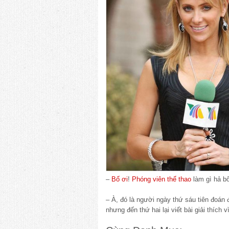
–
Bố ơi
!
Phóng viên
thể thao
làm gì hả b
– À, đó là người ngày thứ sáu tiên đoán 
nhưng đến thứ hai lại viết bài giải thích v