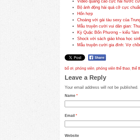
Video quảng cáo cực hài hước cườ
Bộ ảnh động hài quá cỡ cực chuẩ
Hốn hợp
Choáng với gài tàu sexy của Tru
Mẫu truyện cười vui dân gian: Thu
Kỳ Quặc Bốn Phương – kiểu “làm đ
Shock với sách giáo khoa học sin
Mẫu truyện cười gia đình: Vợ chồ
bố ơi
,
phóng viên
,
phóng viên thể thao
,
thể 
Leave a Reply
Your email address will not be published.
Name
*
Email
*
Website