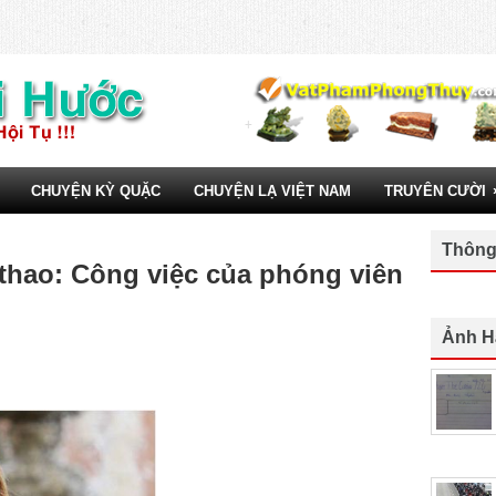
CHUYỆN KỲ QUẶC
CHUYỆN LẠ VIỆT NAM
TRUYÊN CƯỜI
Thông
 thao: Công việc của phóng viên
Ảnh H