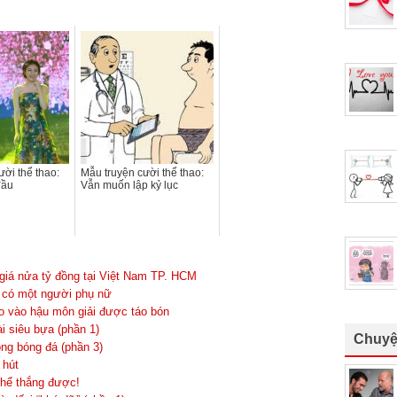
ười thể thao:
Mẫu truyện cười thể thao:
đầu
Vẫn muốn lập kỷ lục
giá nửa tỷ đồng tại Việt Nam TP. HCM
́ một người phụ nữ
đao vào hậu môn giải được táo bón
i siêu bựa (phần 1)
Chuyệ
ng bóng đá (phần 3)
 hút
thể thắng được!