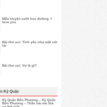
Mẫu truyện cười học đường: I
love you
Bài thơ vui: Tình yêu như mắt với
tai
Bài thơ vui: Vợ là gì?
n Kỳ Quặc
Kỳ Quặc Bốn Phương – Kỳ Quặc
Bốn Phương – Thần bài mù lừa
cả thế giới