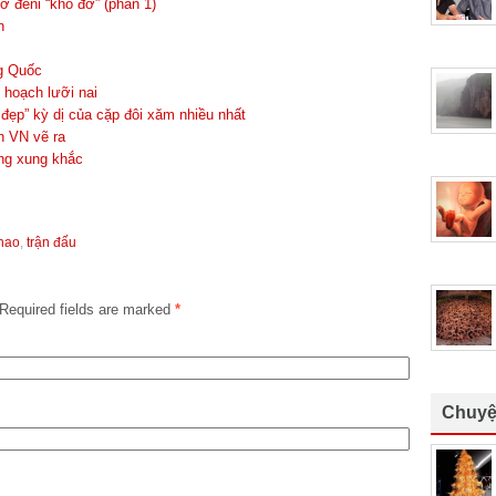
 đếni “khó đỡ” (phần 1)
n
ng Quốc
 hoạch lưỡi nai
ẹp” kỳ dị của cặp đôi xăm nhiều nhất
h VN vẽ ra
ng xung khắc
thao
,
trận đấu
Required fields are marked
*
Chuyệ