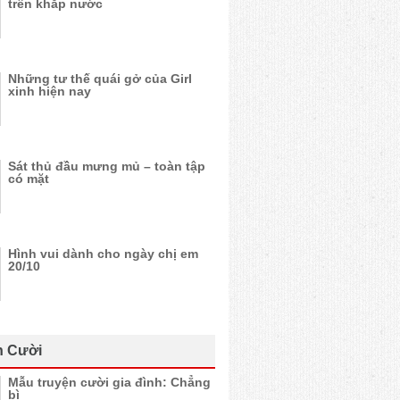
trên khắp nước
Những tư thế quái gở của Girl
xinh hiện nay
Sát thủ đầu mưng mủ – toàn tập
có mặt
Hình vui dành cho ngày chị em
20/10
n Cười
Mẫu truyện cười gia đình: Chẳng
bì