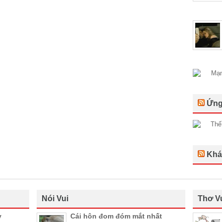
Ứng
Khá
Nói Vui
Thơ V
y
Cái hôn đom đóm mắt nhất