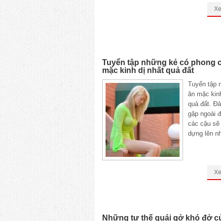
X
Tuyển tập những kẻ có phong 
mặc kinh dị nhất quả đất
Tuyển tập 
ăn mặc kinh
quả đất. Đ
gặp ngoài 
các cậu sẽ
dựng lên n
X
Những tư thế quái gở khó đở củ