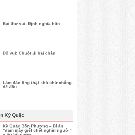
Bài thơ vui: Định nghĩa hôn
Đố vui: Chuột đi hai chân
Làm đàn ông thật khó chứ chẳng
dễ đâu
n Kỳ Quặc
Kỳ Quặc Bốn Phương – Bí ẩn
“đám mây giết chết nghìn người”
giữa hồ nước