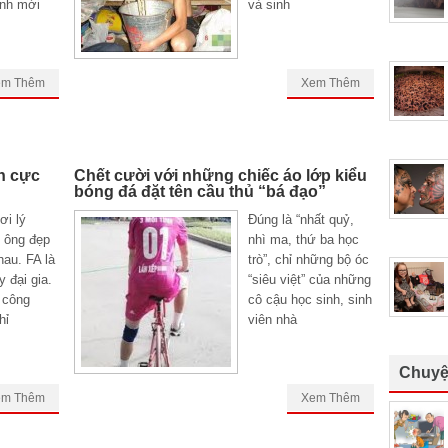
nh mới
và sinh
em Thêm
Xem Thêm
h cực
Chết cười với những chiếc áo lớp kiểu
bóng đá đặt tên cầu thủ “bá đạo”
ơi lý
Đúng là “nhất quỷ,
 ông đẹp
nhì ma, thứ ba học
hau. FA là
trò”, chỉ những bộ óc
 đại gia.
“siêu việt” của những
 công
cô cậu học sinh, sinh
hỉ
viên nhà
Chuyệ
em Thêm
Xem Thêm