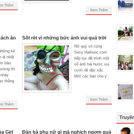
em Thêm
Xem Thêm
cách ăn
Sốt rét vì những bức ảnh vui quá trời
Nữ quỷ vô cùng
những kẻ
Sexy Haihuoc.com
 dị nhất
tiếp tục đệ trình một
ảm bảo
số ảnh hài hước vui
đường thì
cười rất đặc sắc.
 nhảy
Mời các bạn cho ý
hư thằng
Xem Thêm
em Thêm
Truyê
a Girl
Đàn bà phụ nữ gì mà nghịch ngợm quá