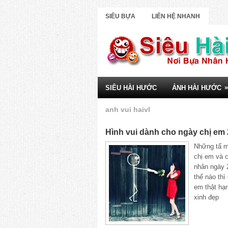
SIÊU BỰA
LIÊN HỆ NHANH
»
SIÊU HÀI HƯỚC
ẢNH HÀI HƯỚC
anh vui haivl
Hình vui dành cho ngày chị em 
Những tấ m
chị em và 
nhân ngày 
thế nào thì
em thật hạ
xinh đẹp