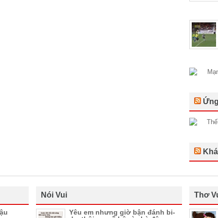
Ứng
Khá
Nói Vui
Thơ V
hậu
Yêu em nhưng giờ bận đánh bi-