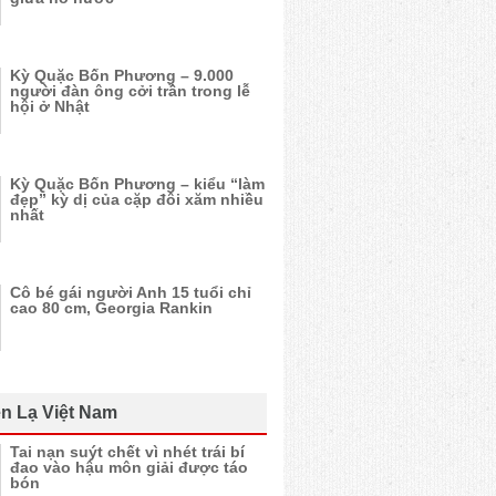
Kỳ Quặc Bốn Phương – 9.000
người đàn ông cởi trần trong lễ
hội ở Nhật
Kỳ Quặc Bốn Phương – kiểu “làm
đẹp” kỳ dị của cặp đôi xăm nhiều
nhất
Cô bé gái người Anh 15 tuổi chỉ
cao 80 cm, Georgia Rankin
n Lạ Việt Nam
Tai nạn suýt chết vì nhét trái bí
đao vào hậu môn giải được táo
bón