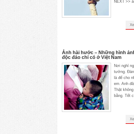
NEXT >> ả
X
Ảnh hài hước – Những hình ản
độc đáo chỉ có ở Việt Nam
Nơi nghỉ ng
tưởng. Đàn
là để cho n
em. Anh đây
Thật không
bằng. Tết c
X