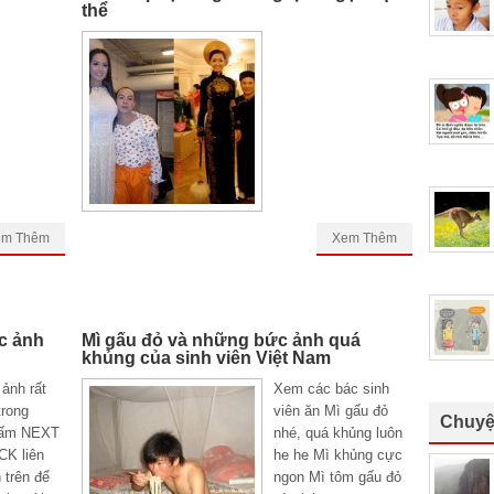
thể
em Thêm
Xem Thêm
c ảnh
Mì gấu đỏ và những bức ảnh quá
khủng của sinh viên Việt Nam
ảnh rất
Xem các bác sinh
trong
viên ăn Mì gấu đỏ
Chuyệ
Bấm NEXT
nhé, quá khủng luôn
CK liên
he he Mì khủng cực
 trên để
ngon Mì tôm gấu đỏ