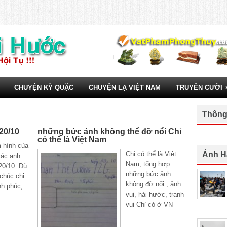
CHUYỆN KỲ QUẶC
CHUYỆN LẠ VIỆT NAM
TRUYÊN CƯỜI
Thông
20/10
những bức ảnh không thể đỡ nổi Chỉ
có thể là Việt Nam
 hình của
Chỉ có thể là Việt
Ảnh H
các anh
Nam, tổng hợp
20/10. Dù
những bức ảnh
 chúc chị
không đỡ nổi , ảnh
nh phúc,
vui, hài hước, tranh
vui Chỉ có ở VN