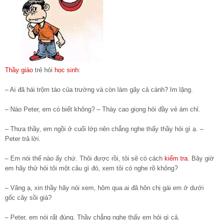
Thầy giáo
trẻ hỏi
học sinh
:
– Ai đã hái trộm táo của trường và còn làm gãy cả cành? Im lặng.
– Nào Peter, em có biết không? – Thày cao giọng hỏi đầy vẻ ám chỉ.
– Thưa thầy, em ngồi ở cuối lớp nên chẳng nghe thấy thầy hỏi gì ạ. –
Peter trả lời.
– Em nói thế nào ấy chứ. Thôi được rồi, tôi sẽ có cách
kiểm tra
. Bây giờ
em hãy thử hỏi tôi một câu gì đó, xem tôi có nghe rõ không?
– Vâng ạ, xin thầy hãy nói xem, hôm qua ai đã hôn chị gái em ở dưới
gốc cây sồi già?
– Peter, em nói rất đúng. Thầy chẳng nghe thấy em hỏi gì cả.