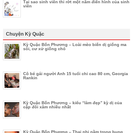
Tại sao sinh viên thi rớt một năm điển hình của sinh
viên
Chuyện Kỳ Quặc
Kỳ Quặc Bốn Phương – Loài mèo biến dị giống ma
sói, cư xử giống chó
Cô bé gái người Anh 15 tuổi chỉ cao 80 cm, Georgia
Rankin
Kỳ Quặc Bốn Phương – kiểu “làm đẹp” kỳ dị của
cặp đôi xăm nhiều nhất
Kỳ Quặc Bốn Phương – Thai nhi nằm trong bụng