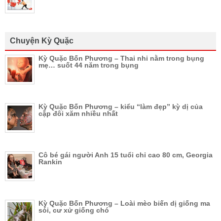
Chuyện Kỳ Quặc
Kỳ Quặc Bốn Phương – Thai nhi nằm trong bụng
mẹ… suốt 44 năm trong bụng
Kỳ Quặc Bốn Phương – kiểu “làm đẹp” kỳ dị của
cặp đôi xăm nhiều nhất
Cô bé gái người Anh 15 tuổi chỉ cao 80 cm, Georgia
Rankin
Kỳ Quặc Bốn Phương – Loài mèo biến dị giống ma
sói, cư xử giống chó