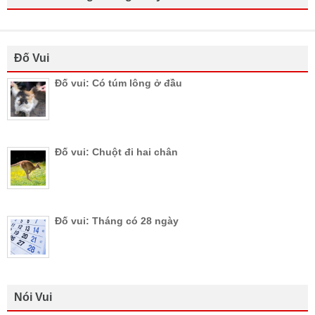
Đố Vui
Đố vui: Có túm lông ở đầu
Đố vui: Chuột đi hai chân
Đố vui: Tháng có 28 ngày
Nói Vui