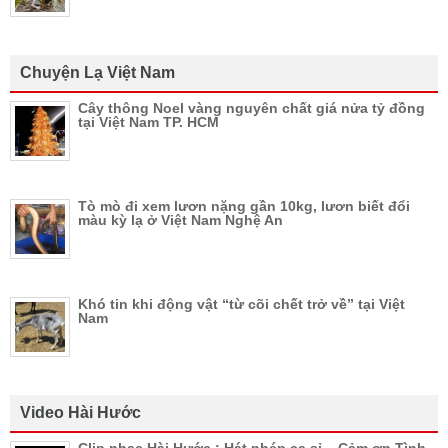
Chuyện Lạ Việt Nam
Cây thông Noel vàng nguyên chất giá nửa tỷ đồng
tại Việt Nam TP. HCM
Tò mò đi xem lươn nặng gần 10kg, lươn biết đổi
màu kỳ lạ ở Việt Nam Nghệ An
Khó tin khi động vật “từ cõi chết trở về” tại Việt
Nam
Video Hài Hước
Clip nhạc Hài Hước : Hát nhép ca sỉ – Cảm ơn Tình