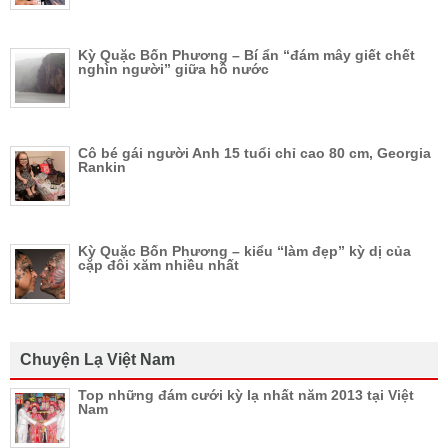
Kỳ Quặc Bốn Phương – Bí ẩn “đám mây giết chết
nghìn người” giữa hồ nước
Cô bé gái người Anh 15 tuổi chỉ cao 80 cm, Georgia
Rankin
Kỳ Quặc Bốn Phương – kiểu “làm đẹp” kỳ dị của
cặp đôi xăm nhiều nhất
Chuyện Lạ Việt Nam
Top những đám cưới kỳ lạ nhất năm 2013 tại Việt
Nam