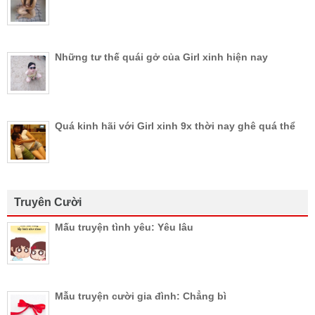
Những tư thế quái gở của Girl xinh hiện nay
Quá kinh hãi với Girl xinh 9x thời nay ghê quá thể
Truyên Cười
Mấu truyện tình yêu: Yêu lâu
Mẫu truyện cười gia đình: Chẳng bì