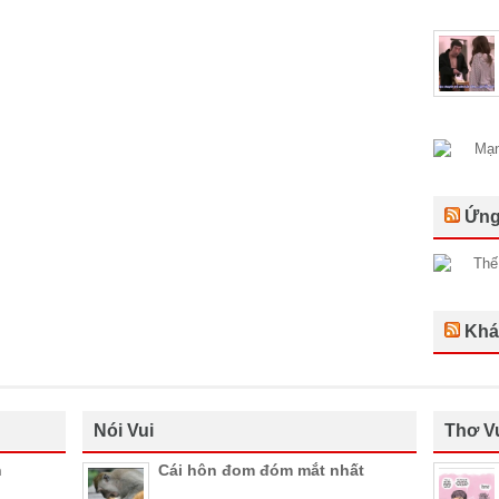
Ứng
Khá
Nói Vui
Thơ V
n
Cái hôn đom đóm mắt nhất