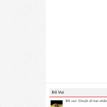
Đố Vui
Đố vui: Chuột đi hai châ