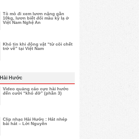
Tò mò đi xem lươn nặng gần
10kg, lươn biết đổi màu kỳ lạ ở
Việt Nam Nghệ An
Khó tin khi động vật “từ cõi chết
trở về” tại Việt Nam
 Hài Hước
Video quảng cáo cực hài hước
đến cười “khó đỡ” (phần 3)
Clip nhạc Hài Hước : Hát nhép
bài hát – Lời Nguyền