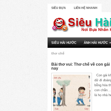
SIÊU BỰA
LIÊN HỆ NHANH
»
SIÊU HÀI HƯỚC
ẢNH HÀI HƯỚC
thơ chế
Bài thơ vui: Thơ chế về con gái
nay
Con gái khi
dữ đì đoàng
bỗng hóa t
con chằn…
là họ nhà h