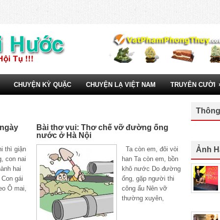
CHUYỆN KỲ QUẶC
CHUYỆN LẠ VIỆT NAM
TRUYÊN CƯỜI
Thông
 ngày
Bài thơ vui: Thơ chế vỡ đường ống
nước ở Hà Nội
 thì giận
Ta còn em, đôi vòi
Ảnh H
, con nai
han Ta còn em, bồn
hành hai
khô nước Do đường
 Con gái
ống, gặp người thi
eo Ô mai,
công ẩu Nên vỡ
thường xuyên,