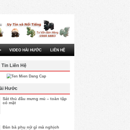
»
VIDEO HÀI HƯỚC
LIÊN HỆ
 Tin Liên Hệ
ài Hước
Sát thủ đầu mưng mủ – toàn tập
có mặt
Đàn bà phụ nữ gì mà nghịch