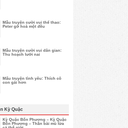
Mẫu truyện cười vui thể thao:
Peter gỡ hoà một đều
Mẫu truyện cười vui dân gian:
Thu hoạch lưỡi nai
Mấu truyện tình yêu: Thích cô
con gái hơn
n Kỳ Quặc
Kỳ Quặc Bốn Phương – Kỳ Quặc
Bốn Phương – Thần bài mù lừa
cả thế giới