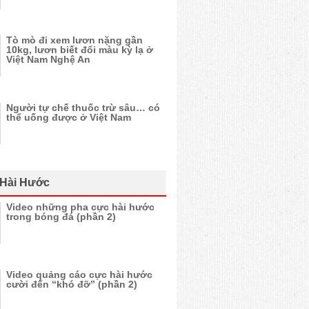
Tò mò đi xem lươn nặng gần
10kg, lươn biết đổi màu kỳ lạ ở
Việt Nam Nghệ An
Người tự chế thuốc trừ sâu… có
thể uống được ở Việt Nam
 Hài Hước
Video những pha cực hài hước
trong bóng đá (phần 2)
Video quảng cáo cực hài hước
cười đến “khó đỡ” (phần 2)