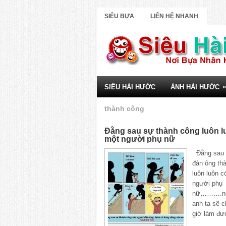
SIÊU BỰA
LIÊN HỆ NHANH
»
SIÊU HÀI HƯỚC
ẢNH HÀI HƯỚC
thành công
Đằng sau sự thành công luôn lu
một người phụ nữ
Đằng sau 
đàn ông th
luôn luôn co
người phụ
nữ……….nó
anh ta sẽ 
giờ làm đươ