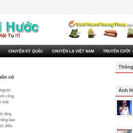
CHUYỆN KỲ QUẶC
CHUYỆN LẠ VIỆT NAM
TRUYÊN CƯỜI
Thông
ôn có
người
Ảnh H
ành công
́ một
i rằng
chẳng bao
̣c điều