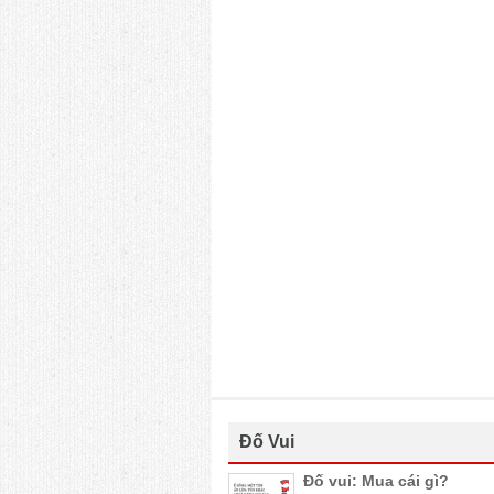
Đố Vui
Đố vui: Mua cái gì?