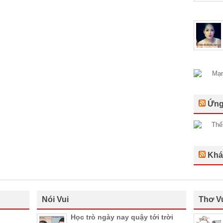
Ứng
Khá
Nói Vui
Thơ V
Học trò ngày nay quậy tới trời