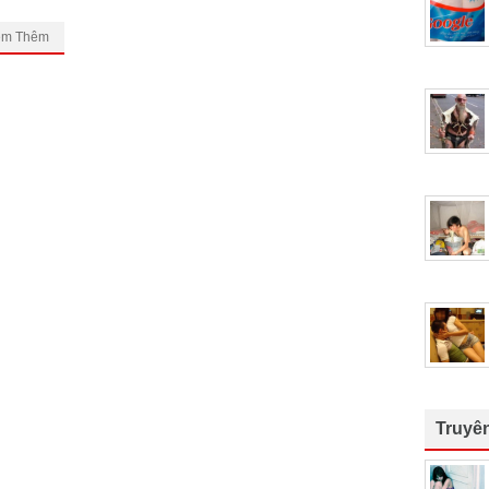
em Thêm
Truyê