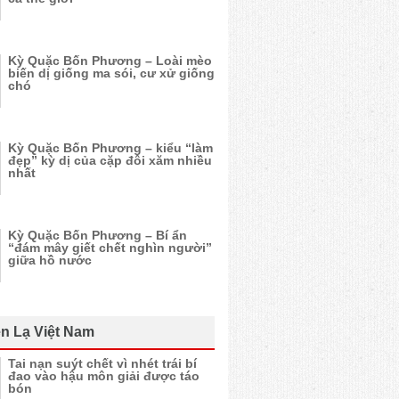
Kỳ Quặc Bốn Phương – Loài mèo
biến dị giống ma sói, cư xử giống
chó
Kỳ Quặc Bốn Phương – kiểu “làm
đẹp” kỳ dị của cặp đôi xăm nhiều
nhất
Kỳ Quặc Bốn Phương – Bí ẩn
“đám mây giết chết nghìn người”
giữa hồ nước
n Lạ Việt Nam
Tai nạn suýt chết vì nhét trái bí
đao vào hậu môn giải được táo
bón