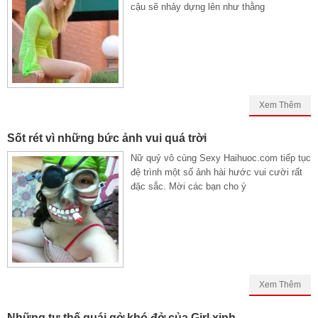
cậu sẽ nhảy dựng lên như thằng
Xem Thêm
Sốt rét vì những bức ảnh vui quá trời
Nữ quỷ vô cùng Sexy Haihuoc.com tiếp tục
đệ trình một số ảnh hài hước vui cười rất
đặc sắc. Mời các bạn cho ý
Xem Thêm
Những tư thế quái gở khó đở của Girl xinh