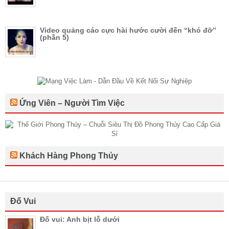
Video quảng cáo cực hài hước cười đến “khó đỡ”
(phần 5)
Ứng Viên – Người Tìm Việc
Khách Hàng Phong Thủy
Đố Vui
Đố vui: Anh bịt lỗ dưới