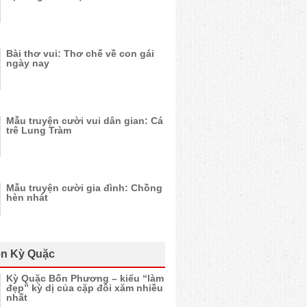
Bài thơ vui: Thơ chế về con gái
ngày nay
Mẫu truyện cười vui dân gian: Cá
trê Lung Tràm
Mẫu truyện cười gia đình: Chồng
hèn nhát
n Kỳ Quặc
Kỳ Quặc Bốn Phương – kiểu “làm
đẹp” kỳ dị của cặp đôi xăm nhiều
nhất