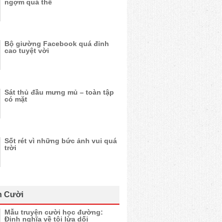
ngợm quá thể
Bộ giường Facebook quá đỉnh
cao tuyệt vời
Sát thủ đầu mưng mủ – toàn tập
có mặt
Sốt rét vì những bức ảnh vui quá
trời
n Cười
Mẫu truyện cười học đường:
Định nghĩa về tội lừa dối