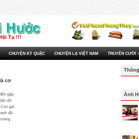
CHUYỆN KỲ QUẶC
CHUYỆN LẠ VIỆT NAM
TRUYÊN CƯỜI
Thông
là cơ
ến gặp
Ảnh H
giận dữ
 Con gái
g anh đã
 mang