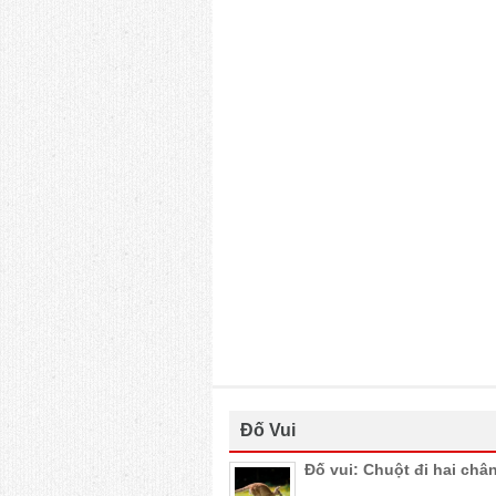
Đố Vui
Đố vui: Chuột đi hai châ