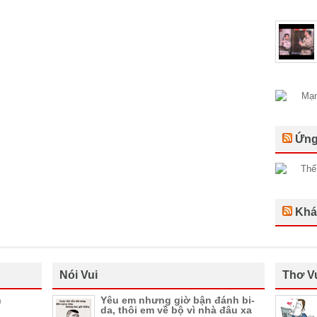
Ứng
Khá
Nói Vui
Thơ V
n
Yêu em nhưng giờ bận đánh bi-
da, thôi em về bộ vì nhà đâu xa