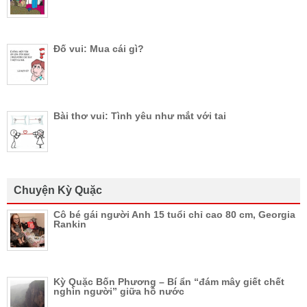
Đố vui: Mua cái gì?
Bài thơ vui: Tình yêu như mắt với tai
Chuyện Kỳ Quặc
Cô bé gái người Anh 15 tuổi chỉ cao 80 cm, Georgia
Rankin
Kỳ Quặc Bốn Phương – Bí ẩn “đám mây giết chết
nghìn người” giữa hồ nước