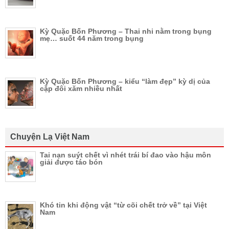
Kỳ Quặc Bốn Phương – Thai nhi nằm trong bụng
mẹ… suốt 44 năm trong bụng
Kỳ Quặc Bốn Phương – kiểu “làm đẹp” kỳ dị của
cặp đôi xăm nhiều nhất
Chuyện Lạ Việt Nam
Tai nạn suýt chết vì nhét trái bí đao vào hậu môn
giải được táo bón
Khó tin khi động vật “từ cõi chết trở về” tại Việt
Nam