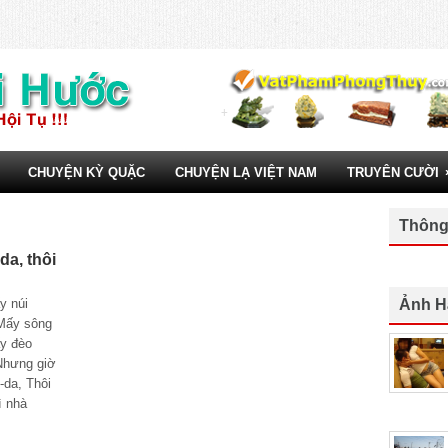
CHUYỆN KỲ QUẶC
CHUYỆN LẠ VIỆT NAM
TRUYÊN CƯỜI
Thông
a, thôi
y núi
Ảnh H
 Mấy sông
ấy đèo
Nhưng giờ
-da, Thôi
ì nhà