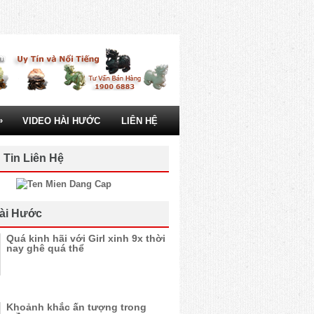
»
VIDEO HÀI HƯỚC
LIÊN HỆ
 Tin Liên Hệ
ài Hước
Quá kinh hãi với Girl xinh 9x thời
nay ghê quá thể
Khoảnh khắc ấn tượng trong