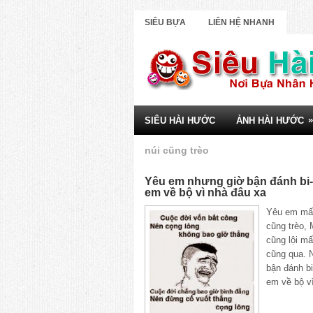
SIÊU BỰA
LIÊN HỆ NHANH
»
SIÊU HÀI HƯỚC
ẢNH HÀI HƯỚC
núi cũng trèo
Yêu em nhưng giờ bận đánh bi-d
em về bộ vì nhà đâu xa
Yêu em mấ
cũng trèo,
cũng lội m
cũng qua. 
bận đánh bi
em về bộ v