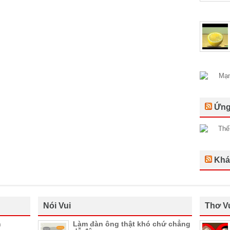
Ứng
Khá
Nói Vui
Thơ V
n
Làm đàn ông thật khó chứ chẳng