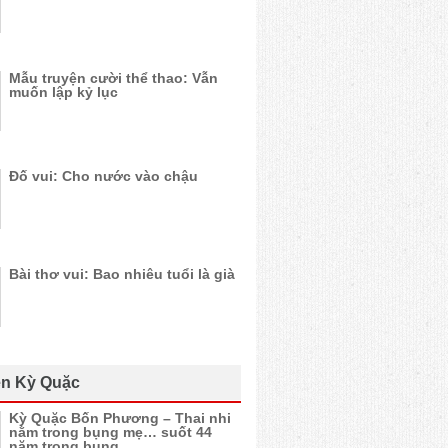
Mẫu truyện cười thể thao: Vẫn
muốn lập kỷ lục
Đố vui: Cho nước vào chậu
Bài thơ vui: Bao nhiêu tuổi là già
n Kỳ Quặc
Kỳ Quặc Bốn Phương – Thai nhi
nằm trong bụng mẹ… suốt 44
năm trong bụng