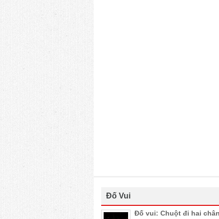
Đố Vui
Đố vui: Chuột đi hai châ