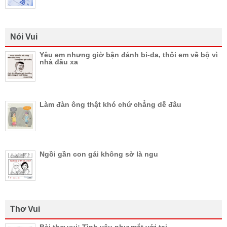
Nói Vui
Yêu em nhưng giờ bận đánh bi-da, thôi em về bộ vì
nhà đâu xa
Làm đàn ông thật khó chứ chẳng dễ đâu
Ngồi gần con gái không sờ là ngu
Thơ Vui
Bài thơ vui: Tình yêu như mắt với tai