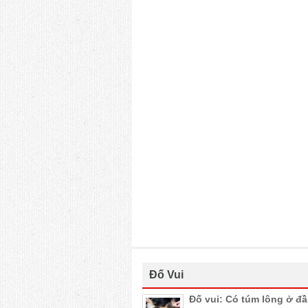
Đố Vui
Đố vui: Có túm lông ở đ