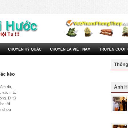
CHUYỆN KỲ QUẶC
CHUYỆN LẠ VIỆT NAM
TRUYÊN CƯỜI
Thông
Gác kèo
ăm đó,
Ảnh H
i, vác mác
 ong. Đi từ
ho tới
n chưa