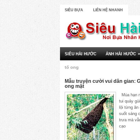
SIÊU BỰA
LIÊN HỆ NHANH
»
SIÊU HÀI HƯỚC
ẢNH HÀI HƯỚC
tổ ong
Mẫu truyện cười vui dân gian: 
ong mật
Mùa hạn n
tui quảy gù
lội từng ăn
suốt sáng c
trưa mà vẫ
cạo