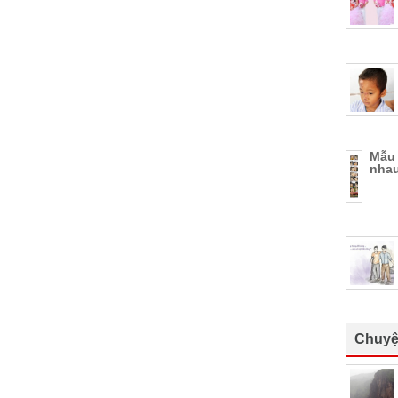
Mẫu 
nhau
Chuyệ