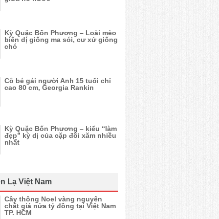
Kỳ Quặc Bốn Phương – Loài mèo
biến dị giống ma sói, cư xử giống
chó
Cô bé gái người Anh 15 tuổi chỉ
cao 80 cm, Georgia Rankin
Kỳ Quặc Bốn Phương – kiểu “làm
đẹp” kỳ dị của cặp đôi xăm nhiều
nhất
n Lạ Việt Nam
Cây thông Noel vàng nguyên
chất giá nửa tỷ đồng tại Việt Nam
TP. HCM