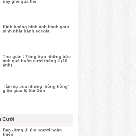
nay ghê quá thể
Kinh hoàng hình ảnh bánh gato
sinh nhật bánh socola
Thư giãn : Tổng hợp những bức
ảnh quá buồn cười tháng 4 (10
ảnh)
Tâm sự của những ‘bông hồng’
giữa giao lộ Sài Gòn
n Cười
Bạn đừng đi tìm người hoàn
thiện