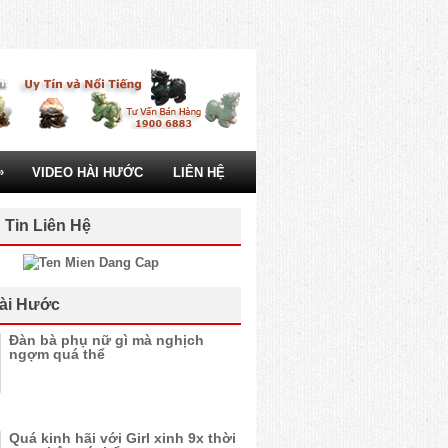
»
VIDEO HÀI HƯỚC
LIÊN HỆ
 Tin Liên Hệ
ài Hước
Đàn bà phụ nữ gì mà nghịch
ngợm quá thể
Quá kinh hãi với Girl xinh 9x thời