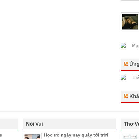
Ứng
Khá
Nói Vui
Thơ V
ầu
Học trò ngày nay quậy tới trời