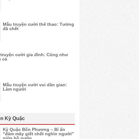
Mẫu truyện cười thể thao: Tưởng
đã chết
truyện cười gia đình: Cũng như
 cả
Mẫu truyện cười vui dân gian:
Làm người
n Kỳ Quặc
Kỳ Quặc Bốn Phương – Bí ẩn
“đám mây giết chết nghìn người”
giữa hồ nước