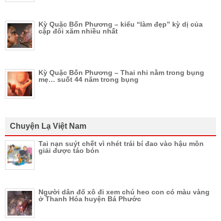
Kỳ Quặc Bốn Phương – kiểu “làm đẹp” kỳ dị của
cặp đôi xăm nhiều nhất
Kỳ Quặc Bốn Phương – Thai nhi nằm trong bụng
mẹ… suốt 44 năm trong bụng
Chuyện Lạ Việt Nam
Tai nạn suýt chết vì nhét trái bí đao vào hậu môn
giải được táo bón
Người dân đổ xô đi xem chú heo con có màu vàng
ở Thanh Hóa huyện Bá Phước