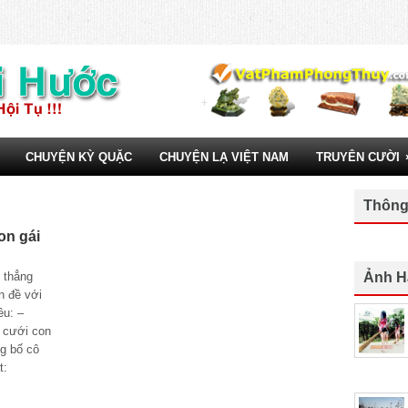
CHUYỆN KỲ QUẶC
CHUYỆN LẠ VIỆT NAM
TRUYÊN CƯỜI
Thông
on gái
 thẳng
Ảnh H
n đề với
êu: –
 cưới con
ng bố cô
t: