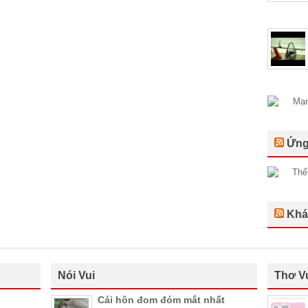
Ứng
Khá
Nói Vui
Thơ V
Cái hôn đom đóm mắt nhất