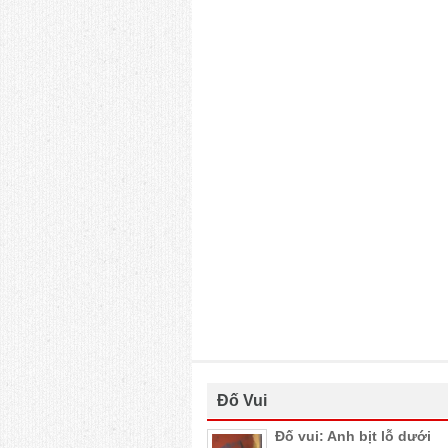
Đố Vui
Đố vui: Anh bịt lỗ dưới