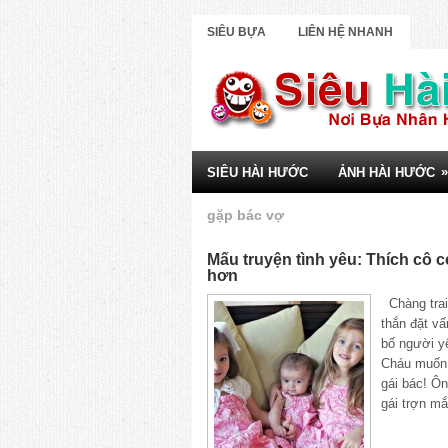
SIÊU BỰA
LIÊN HỆ NHANH
»
SIÊU HÀI HƯỚC
ẢNH HÀI HƯỚC
gặp bác vợ
Mấu truyện tình yêu: Thích cô c
hơn
Chàng trai
thắn đặt vấ
bố người y
Cháu muốn
gái bác! Ô
gái trợn mắ