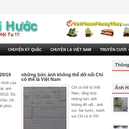
CHUYỆN KỲ QUẶC
CHUYỆN LẠ VIỆT NAM
TRUYÊN CƯỜI
Thông
20/10
những bức ảnh không thể đỡ nổi Chỉ
có thể là Việt Nam
 hình của
Chỉ có thể là Việt
Ảnh H
các anh
Nam, tổng hợp
20/10. Dù
những bức ảnh
 chúc chị
không đỡ nổi , ảnh
nh phúc,
vui, hài hước, tranh
vui Chỉ có ở VN