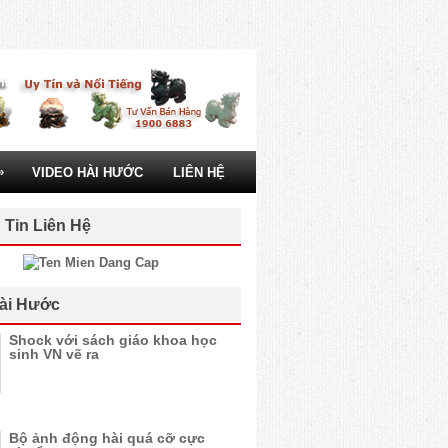
»
VIDEO HÀI HƯỚC
LIÊN HỆ
 Tin Liên Hệ
ài Hước
Shock với sách giáo khoa học
sinh VN vẽ ra
Bộ ảnh động hài quá cỡ cực