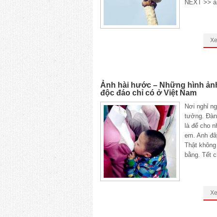
NEXT >> ả
X
Ảnh hài hước – Những hình ản
độc đáo chỉ có ở Việt Nam
Nơi nghỉ ng
tưởng. Đàn
là để cho n
em. Anh đây
Thật không
bằng. Tết c
X