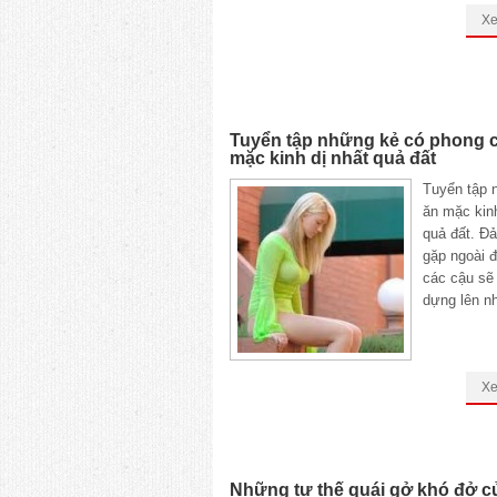
X
Tuyển tập những kẻ có phong 
mặc kinh dị nhất quả đất
Tuyển tập 
ăn mặc kinh
quả đất. Đ
gặp ngoài 
các cậu sẽ
dựng lên n
X
Những tư thế quái gở khó đở củ