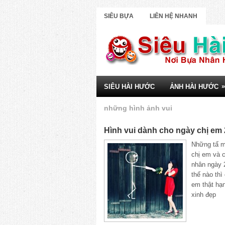
SIÊU BỰA
LIÊN HỆ NHANH
»
SIÊU HÀI HƯỚC
ẢNH HÀI HƯỚC
những hình ảnh vui
Hình vui dành cho ngày chị em 
Những tấ m
chị em và 
nhân ngày 
thế nào thì
em thật hạ
xinh đẹp