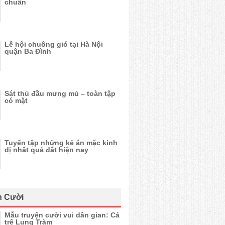
chuẩn
Lễ hội chuông gió tại Hà Nội
quận Ba Đình
Sát thủ đầu mưng mủ – toàn tập
có mặt
Tuyển tập những kẻ ăn mặc kinh
dị nhất quả đất hiện nay
n Cười
Mẫu truyện cười vui dân gian: Cá
trê Lung Tràm