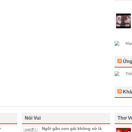
Ứng
Khá
Nói Vui
Thơ V
y
Ngồi gần con gái không sờ là